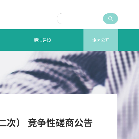

廉洁建设
企务公开
二次） 竞争性磋商公告