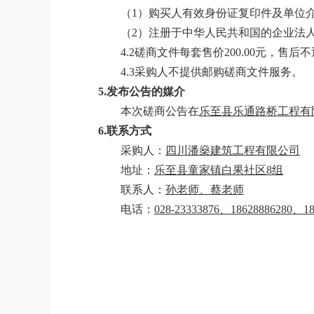
（
1）购买人有效身份证复印件及单位
（
2）注册于中华人民共和国的企业法
4.2
磋商
文件每套售价
200.00元，售后
4.3
采购人
不提供邮购
磋商
文件服务。
5.发布公告的媒介
本次
磋商
公告在
乐至县乐通路桥工程有
6.联系方式
采购人
：
四川潘燊建筑工程有限公司
地址：
乐至县童家镇
白果社区
8组
联系人：
孙老师、
蔡
老师
电话：
028-23333876、18628886280、
1