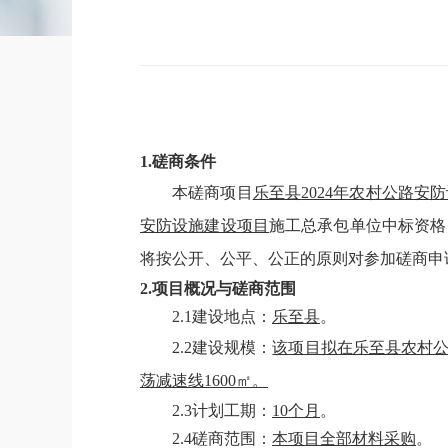
1.
磋商
条件
本
磋商
项目
乐至县
2024年农村公路安
安防设施建设项目
施工总承包单位中标资格
将按公开、公平、公正的原则对参加
磋商
申
2.项目概况与
磋商
范围
2.1建设地点：
乐至县
。
2.2建设规模：
该项目拟在乐至县农村
荡减速线1600㎡。
2.3计划工期：
10个月
。
2.4
磋商
范围：
本项目全部材料采购
。