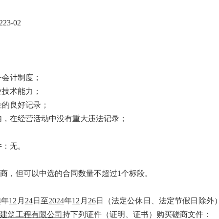
23-02
务会计制度；
业技术能力；
金的良好记录；
内，在经营活动中没有重大违法记录；
；
件：无。
商
，但可以中选的合同数量不超过
1个标段。
4
年
12
月
24
日至
202
4
年
12
月
26
日
（法定公休日、法定节假日除外
建筑工程有限公司
持下列证件（证明、证书）购买
磋商
文件：