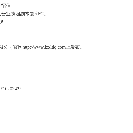
介绍信；
人营业执照副本复印件。
不退。
限公司官网
http://www.lz
x
ltlq.com
上发布。
8716202422