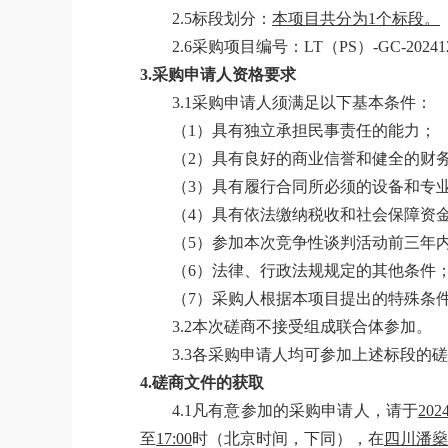
2.5标段划分：
本项目共分为
1
个标段。
2.6
采购项目编号：
LT（PS）-GC-202412
3.
采购申请人
资格要求
3.1
采购申请人
须满足以下基本条件：
（
1）具有独立承担民事责任的能力；
（
2）具有良好的商业信誉和健全的财
（
3）具有履行合同所必须的设备和专
（
4）具有依法缴纳税收和社会保障资
（
5）参加本次竞争性谈判活动前三年
（
6）法律、行政法规规定的其他条件
（
7）
采购人
根据本项目提出的特殊条
3.2本次
磋商
不接受组成联合体参加。
3.3各
采购申请人
均可参加上述标段的
磋
4.
磋商
文件的获取
4.1凡有意参加的
采购申请人
，
请于
202
至
17:00
时（北京时间，下同）
，在
四川潘燊