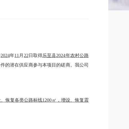
于
2024
年
11
月
22
日取得
乐至县
2024年农村公路
条件的潜在
供应商
参与本项目的
磋商
。我公司
增设、恢复各类公路标线1200㎡，增设、恢复震