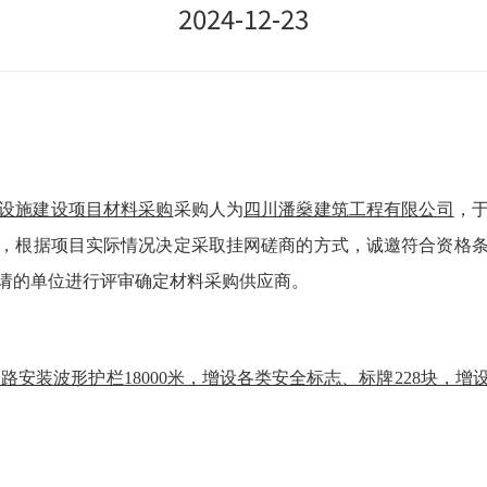
2024-12-23
防设施建设项目
材料采购
采购人
为
四川潘燊建筑工程有限公司
，
，根据项目实际情况决定采取挂网
磋商
的方式，诚邀符合资格
请的单位进行评审确定材料采购供应商。
公路安装波形护栏
18000米，增设各类安全标志、标牌228块，