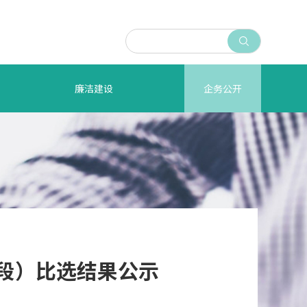

廉洁建设
企务公开
标段）比选结果公示