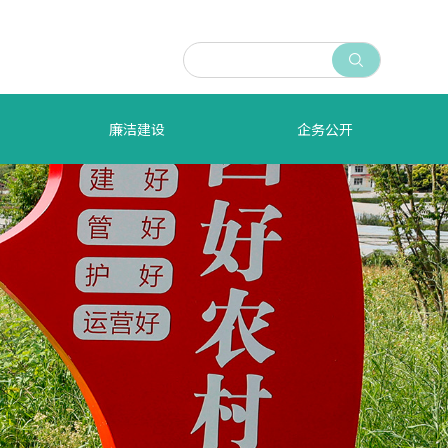

廉洁建设
企务公开