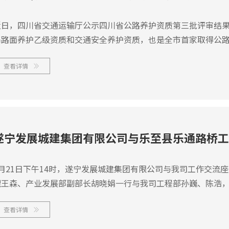
近日，四川省交通运输厅公示四川省公路养护资质第三批评审结
基路面养护乙级资质和交通安全养护资质，也是全市首家取得公
查看详情

遂宁发展城建集团有限公司与乐至县乐通路桥工
7月21日下午14时，遂宁发展城建集团有限公司与我司工作交流
理王森、产业发展部副部长胡晓娟一行与我司工程部孙巍、陈浩
现场针对办理公里路养护资质等相关问题进行了深入交流...
查看详情
