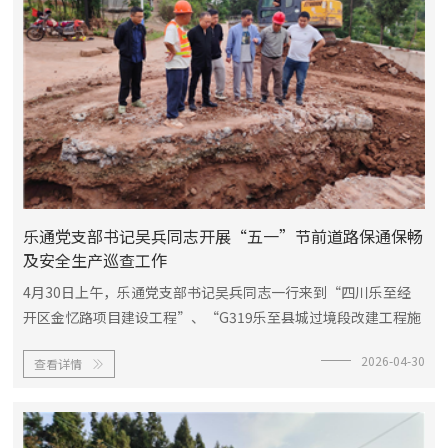
乐通党支部书记吴兵同志开展“五一”节前道路保通保畅
及安全生产巡查工作
4月30日上午，乐通党支部书记吴兵同志一行来到“四川乐至经
开区金忆路项目建设工程”、“G319乐至县城过境段改建工程施
工工程”、“乐至县2023年农村公路品质提升项目X042石蟠路
2026-04-30
查看详情
（石湍至回澜）幸福美丽乡村路”等项目施工现场开展“五

一”节前道路保通保...