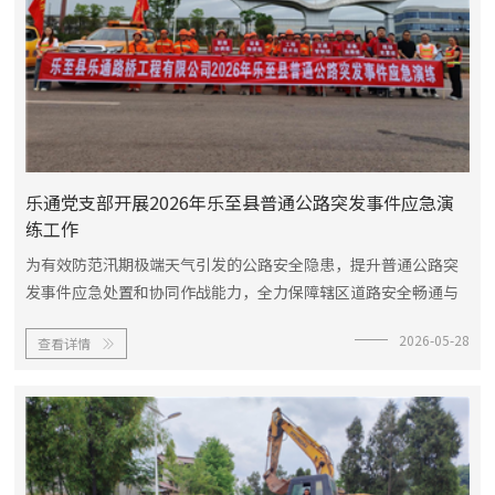
乐通党支部开展2026年乐至县普通公路突发事件应急演
练工作
为有效防范汛期极端天气引发的公路安全隐患，提升普通公路突
发事件应急处置和协同作战能力，全力保障辖区道路安全畅通与
群众出行安全，5月28日上午，乐通公司党支部牵头在国道G318
2026-05-28
查看详情
线K2376+300米路段，组织开展2026年乐至县普通公路突发事件

应急演练...