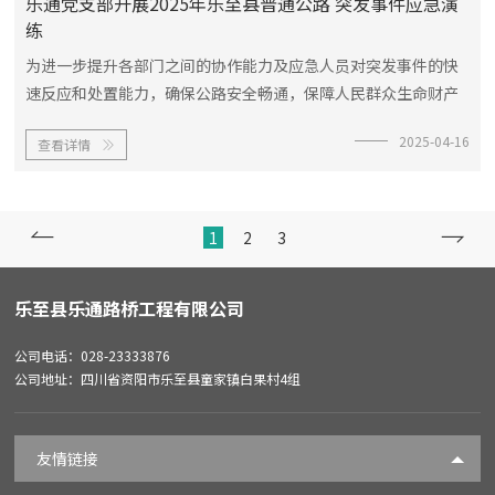
乐通党支部开展2025年乐至县普通公路 突发事件应急演
练
为进一步提升各部门之间的协作能力及应急人员对突发事件的快
速反应和处置能力，确保公路安全畅通，保障人民群众生命财产
安全，根据《资阳市普通公路交通突发事件应急预案》及相关法
2025-04-16
查看详情
律法规要求，乐通党支部于4月16日上午在吴兵书记的带领下组

织党员先锋突击队及应急保...


1
2
3
乐至县乐通路桥工程有限公司
公司电话：028-23333876
公司地址：四川省资阳市乐至县童家镇白果村4组
友情链接