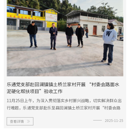
乐通党支部赴回澜镇镇土桥兰家村开展 “村委会路面水
泥硬化帮扶项目”验收工作
11月25日上午，为深入贯彻落实乡村振兴战略，切实解决群众出
行难题，乐通党支部赴乐至县回澜镇土桥兰家村开展“村委会路
面水泥硬化帮扶项目”验收工作。该项目是乐通党支部结对帮扶
2025-11-25
查看详情
的重点民生工程，通过水泥硬化村委会路面，有效改善村民出行

条件，赢得当地群众一致...