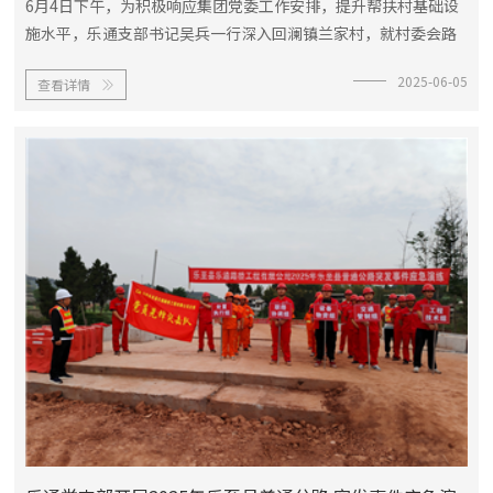
6月4日下午，为积极响应集团党委工作安排，提升帮扶村基础设
施水平，乐通支部书记吴兵一行深入回澜镇兰家村，就村委会路
面水泥硬化帮扶项目进行了实地考察。此次考察旨在深入了解村
2025-06-05
查看详情
委会道路现状，科学规划路面水泥硬化工程，确保项目顺利实

施，为村民出行和生产生活带...