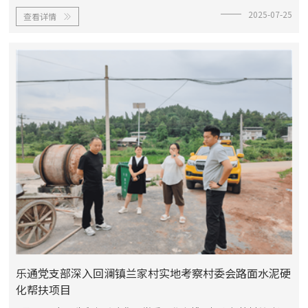
帮扶的石佛镇荣家沟村，开展“我为乡村振兴做贡献”走访工
2025-07-25
查看详情
作。通过实地调研、结对共建、志愿服务等形式，为帮扶村发展

注入新动能，助力乡村振兴取...
乐通党支部深入回澜镇兰家村实地考察村委会路面水泥硬
化帮扶项目